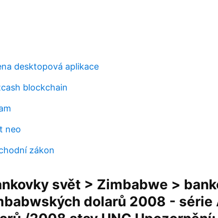
ena desktopová aplikace
cash blockchain
ham
t neo
chodní zákon
nkovky svět > Zimbabwe > bank
imbabwských dolarů 2008 - série