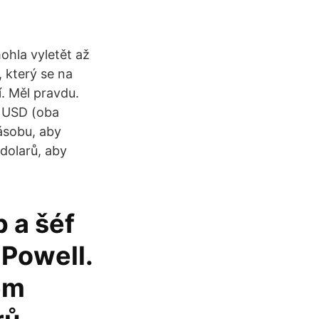
ohla vyletět až
, který se na
. Měl pravdu.
ů USD (oba
ásobu, aby
 dolarů, aby
 a šéf
 Powell.
em