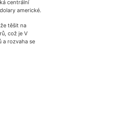
á centrální
dolary americké.
e těšit na
ů, což je V
ů a rozvaha se