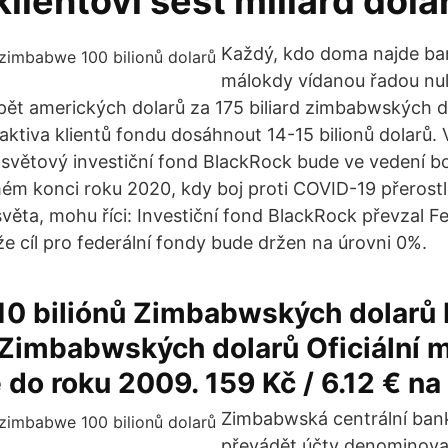
klientovi šest miliard dola
Každý, kdo doma najde ba
málokdy vídanou řadou nul
ět amerických dolarů za 175 biliard zimbabwských do
ktiva klientů fondu dosáhnout 14-15 bilionů dolarů.
í světový investiční fond BlackRock bude ve vedení b
mém konci roku 2020, kdy boj proti COVID-19 přerostl
věta, mohu říci: Investiční fond BlackRock převzal Fe
že cíl pro federální fondy bude držen na úrovni 0%.
10 biliónů Zimbabwských dolarů
 Zimbabwských dolarů Oficiální 
do roku 2009. 159 Kč / 6.12 € n
Zimbabwská centrální ban
převádět účty denominova