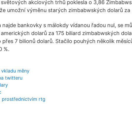
světových akciových trhů poklesla o 3,86 Zimbabwsk
 že umožní výměnu starých zimbabwských dolarů za 
najde bankovky s málokdy vídanou řadou nul, se můž
amerických dolarů za 175 biliard zimbabwských dolar
 přes 7 bilionů dolarů. Stačilo pouhých několik měsíc
0 %.
 vkladu měny
na twitteru
lary
c
 prostřednictvím rtg