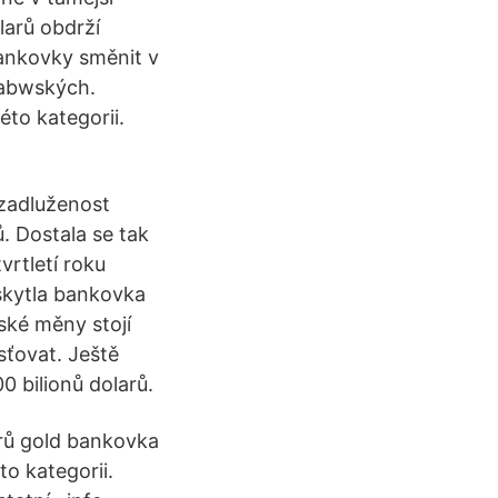
larů obdrží
bankovky směnit v
babwských.
to kategorii.
zadluženost
ů. Dostala se tak
vrtletí roku
skytla bankovka
ské měny stojí
sťovat. Ještě
 bilionů dolarů.
rů gold bankovka
to kategorii.