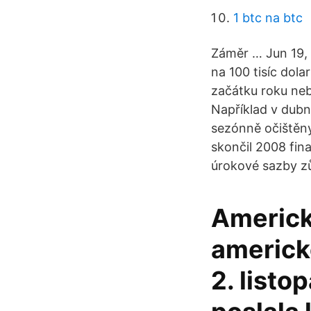
1 btc na btc
Záměr … Jun 19, 
na 100 tisíc dola
začátku roku neb
Například v dubnu
sezónně očištěny
skončil 2008 fina
úrokové sazby zů
Americk
americk
2. list