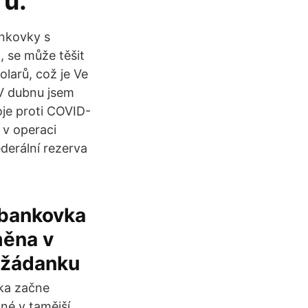
rů.
nkovky s
, se může těšit
larů, což je Ve
 V dubnu jsem
oje proti COVID-
 v operaci
derální rezerva
 bankovka
měna v
a žádanku
ka začne
né v tamější