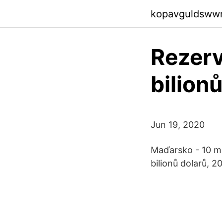
kopavguldsww
Rezer
bilion
Jun 19, 2020
Maďarsko - 10 mi
bilionů dolarů, 