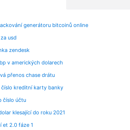
hackování generátoru bitcoinů online
 za usd
nka zendesk
 gbp v amerických dolarech
rvá přenos chase drátu
 číslo kreditní karty banky
b číslo účtu
olar klesající do roku 2021
 et 2.0 fáze 1