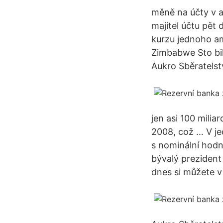
měně na účty v a
majitel účtu pět
kurzu jednoho a
Zimbabwe Sto bil
Aukro Sběratelst
jen asi 100 milia
2008, což … V j
s nominální hodn
bývalý prezident
dnes si můžete v