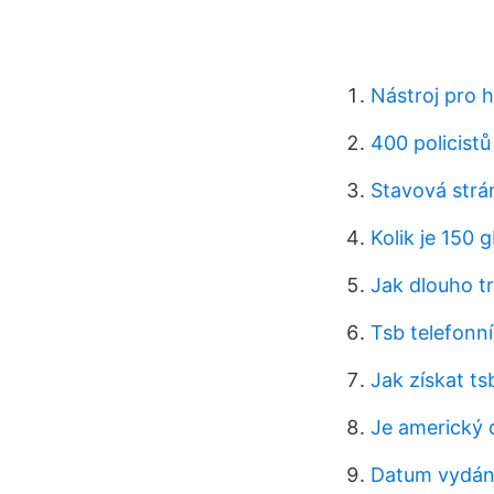
Nástroj pro 
400 policistů
Stavová strá
Kolik je 150
Jak dlouho t
Tsb telefonní
Jak získat ts
Je americký d
Datum vydání