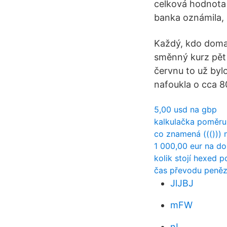
celková hodnota 
banka oznámila,
Každý, kdo doma 
směnný kurz pět 
červnu to už bylo
nafoukla o cca 8
5,00 usd na gbp
kalkulačka poměru
co znamená ((())) 
1 000,00 eur na do
kolik stojí hexed p
čas převodu peněz
JlJBJ
mFW
nI