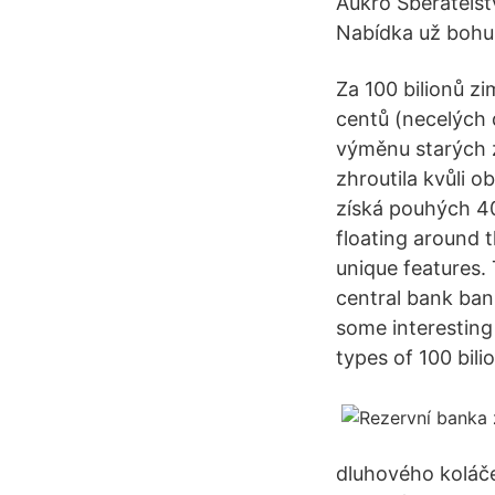
Aukro Sběratelst
Nabídka už bohuž
Za 100 bilionů z
centů (necelých 
výměnu starých z
zhroutila kvůli o
získá pouhých 40
floating around t
unique features. 
central bank bank
some interesting f
types of 100 bilio
dluhového koláče