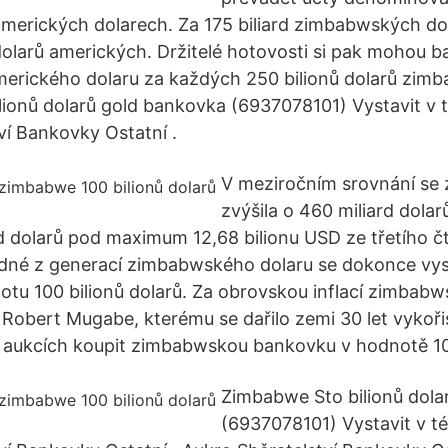
merických dolarech. Za 175 biliard zimbabwských do
 dolarů amerických. Držitelé hotovosti si pak mohou 
merického dolaru za každých 250 bilionů dolarů zim
ionů dolarů gold bankovka (6937078101) Vystavit v té
ví Bankovky Ostatní .
V meziročním srovnání se 
zvýšila o 460 miliard dolar
rd dolarů pod maximum 12,68 bilionu USD ze třetího čt
edné z generací zimbabwského dolaru se dokonce vy
otu 100 bilionů dolarů. Za obrovskou inflací zimbabw
 Robert Mugabe, kterému se dařilo zemi 30 let vykoři
 aukcích koupit zimbabwskou bankovku v hodnotě 100
Zimbabwe Sto bilionů dola
(6937078101) Vystavit v té