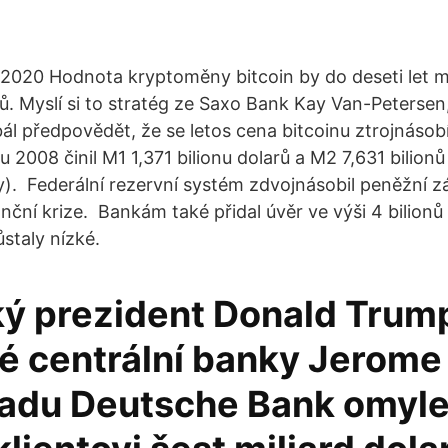
2020 Hodnota kryptoměny bitcoin by do deseti let m
rů. Myslí si to stratég ze Saxo Bank Kay Van-Petersen
ál předpovědět, že se letos cena bitcoinu ztrojnásobí
 2008 činil M1 1,371 bilionu dolarů a M2 7,631 bilion
). Federální rezervní systém zdvojnásobil peněžní z
nční krize. Bankám také přidal úvěr ve výši 4 bilionů
staly nízké.
ý prezident Donald Trump
é centrální banky Jerome
opadu Deutsche Bank omyl