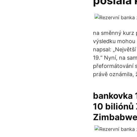
poslala 
na směnný kurz p
výsledku mohou a
napsal: „Největš
19.“ Nyní, na sa
přeformátování s
právě oznámila, 
bankovka 
10 biliónů
Zimbabwe 