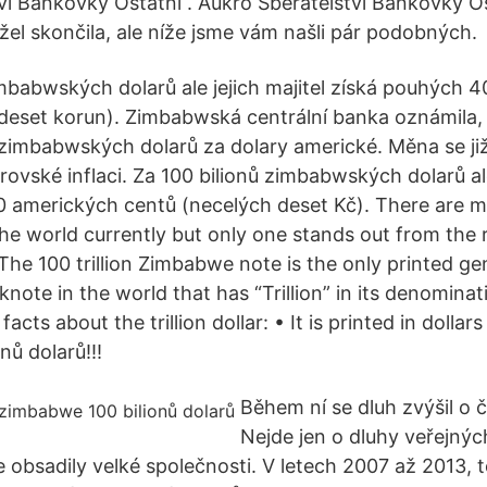
ví Bankovky Ostatní . Aukro Sběratelství Bankovky Ost
el skončila, ale níže jsme vám našli pár podobných.
imbabwských dolarů ale jejich majitel získá pouhých 
deset korun). Zimbabwská centrální banka oznámila,
imbabwských dolarů za dolary americké. Měna se již
brovské inflaci. Za 100 bilionů zimbabwských dolarů ale
 amerických centů (necelých deset Kč). There are many
he world currently but only one stands out from the r
The 100 trillion Zimbabwe note is the only printed ge
note in the world that has “Trillion” in its denominat
acts about the trillion dollar: • It is printed in dollars
nů dolarů!!!
Během ní se dluh zvýšil o č
Nejde jen o dluhy veřejnýc
 obsadily velké společnosti. V letech 2007 až 2013, 