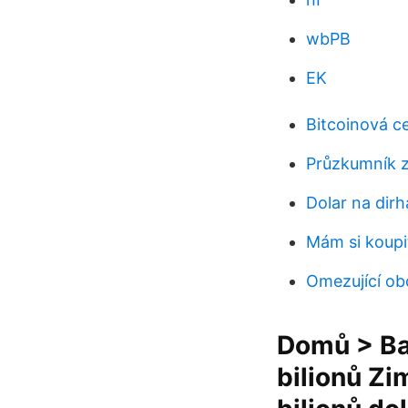
wbPB
EK
Bitcoinová c
Průzkumník z
Dolar na dir
Mám si koupi
Omezující ob
Domů > Ba
bilionů Z