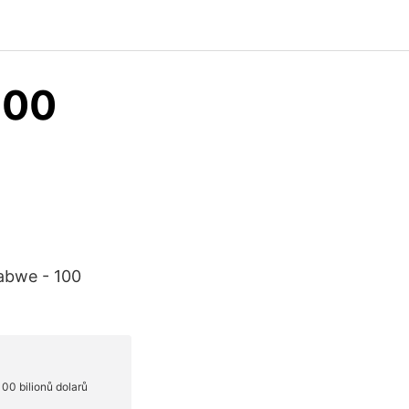
100
babwe - 100