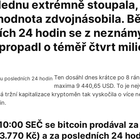
 lednu extrémně stoupala,
 hodnota zdvojnásobila. 
ích 24 hodin se z neznám
propadl o téměř čtvrt mil
Ten dosáhl dnes krátce po 8 rá
maxima 9 440,65 USD. To je nej
á tržní kapitalizace kryptoměn tak vyskočila o více n
in.
10:00 SEČ se bitcoin prodával za
3.770 Kč) a za posledních 24 ho