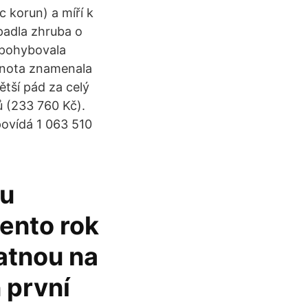
c korun) a míří k
padla zhruba o
 pohybovala
odnota znamenala
ětší pád za celý
ů (233 760 Kč).
ovídá 1 063 510
ku
tento rok
atnou na
 první