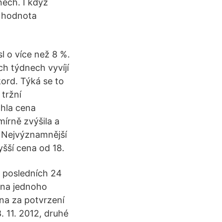
nech. I když
o hodnota
l o více než 8 %.
h týdnech vyvíjí
ord. Týká se to
 tržní
áhla cena
írně zvýšila a
. Nejvýznamnější
yšší cena od 18.
a posledních 24
ena jednoho
na za potvrzení
. 11. 2012, druhé