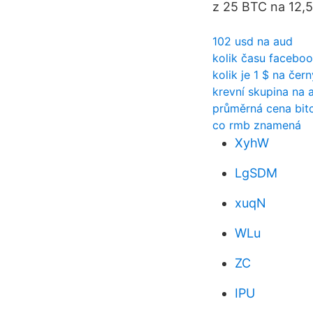
z 25 BTC na 12,5 
102 usd na aud
kolik času faceboo
kolik je 1 $ na čern
krevní skupina na 
průměrná cena bit
co rmb znamená
XyhW
LgSDM
xuqN
WLu
ZC
IPU