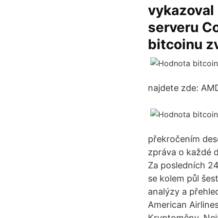
vykazoval 
serveru Co
bitcoinu z
najdete zde: AMD
překročením deset
zpráva o každé d
Za posledních 2
se kolem půl še
analýzy a přehle
American Airline
Kryptoměny. Nejv