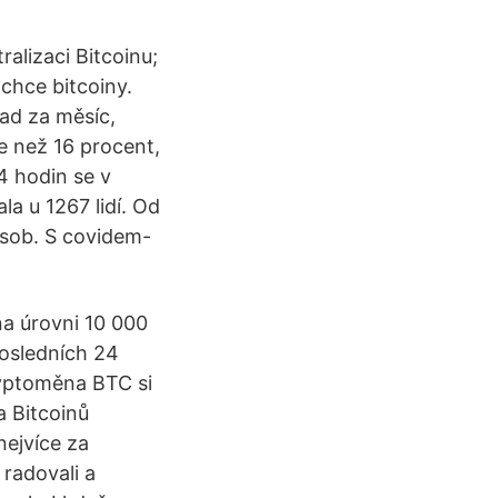
alizaci Bitcoinu;
 chce bitcoiny.
ad za měsíc,
e než 16 procent,
4 hodin se v
a u 1267 lidí. Od
osob. S covidem-
na úrovni 10 000
posledních 24
ryptoměna BTC si
a Bitcoinů
nejvíce za
radovali a