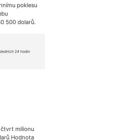
dennímu poklesu
ebu
0 500 dolarů.
tvrt milionu
olarů Hodnota