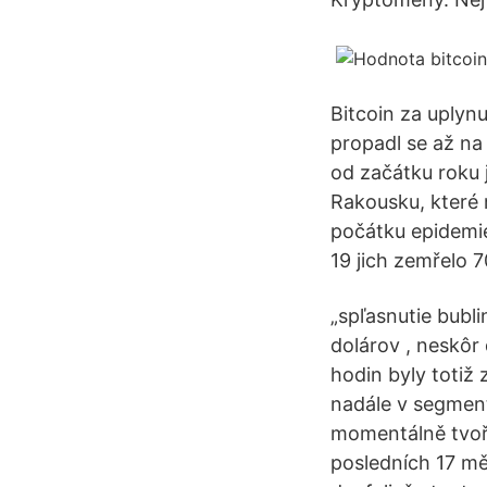
Bitcoin za uplyn
propadl se až na
od začátku roku j
Rakousku, které 
počátku epidemie
19 jich zemřelo 70
„spľasnutie bubl
dolárov , neskôr
hodin byly totiž
nadále v segment
momentálně tvoří
posledních 17 mě