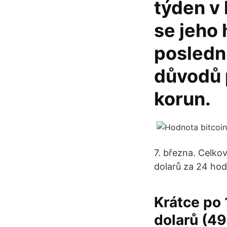
týden v
se jeho
posledn
důvodů 
korun.
7. března. Celkov
dolarů za 24 hod
Krátce po 
dolarů (49