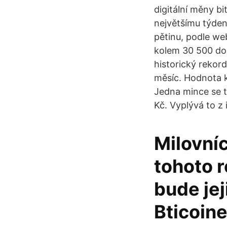
digitální měny bi
největšímu týden
pětinu, podle w
kolem 30 500 dol
historický rekord
měsíc. Hodnota k
Jedna mince se 
Kč. Vyplývá to z 
Milovní
tohoto r
bude jej
Bticoine