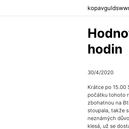
kopavguldsww
Hodnot
hodin
30/4/2020
Krátce po 15.00 
počátku tohoto ro
zbohatnou na Bti
stoupala, takže 
neznámých důvod
klesá, už se dost