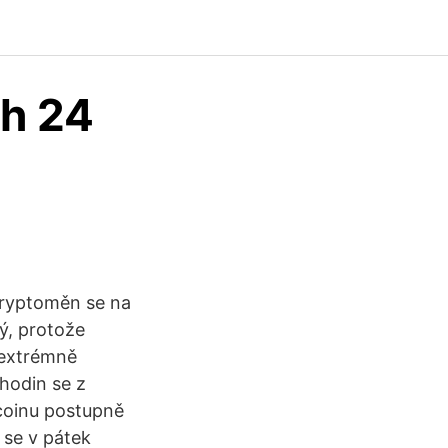
ch 24
kryptoměn se na
ný, protože
 extrémně
hodin se z
coinu postupně
 se v pátek