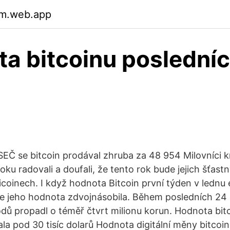
m.web.app
a bitcoinu poslední
SEČ se bitcoin prodával zhruba za 48 954 Milovníci 
ku radovali a doufali, že tento rok bude jejich šťast
coinech. I když hodnota Bitcoin první týden v lednu
se jeho hodnota zdvojnásobila. Během posledních 24 
ů propadl o téměř čtvrt milionu korun. Hodnota bit
ala pod 30 tisíc dolarů Hodnota digitální měny bitcoin