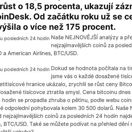
růst o 18,5 procenta, ukazují zá
inDesk. Od začátku roku už se c
výšila o více než 175 procent.
Naše NEJNOVĚJŠÍ analýzy a př
nejzajímavějších coinů za posle
 a American Airlines, BTC/USD.
Dokud se hodnota počítala na tis
jsme vás o každé dosažené tisíco
itisícové hranice ukázalo, zrychlil se růst ceny Bitco
osažené tisícovce ztratila smysl. Cena bitcoinu dnes
4 hodin se propadla zhruba o pětinu, podle webu co
sté odpolední pohybovala kolem 30 500 dolarů. Naš
d nejzajímavějších coinů za posledních 24 hodin naj
s, BTC/USD. Také se můžete podívat na přehled dění 
ětší velryba?