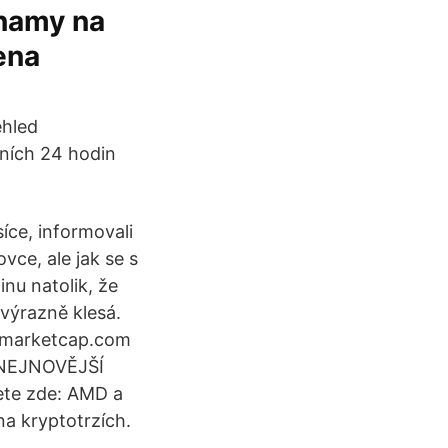
znamy na
ena
ehled
dních 24 hodin
íce, informovali
vce, ale jak se s
inu natolik, že
 výrazně klesá.
inmarketcap.com
e NEJNOVĚJŠÍ
dete zde: AMD a
na kryptotrzích.