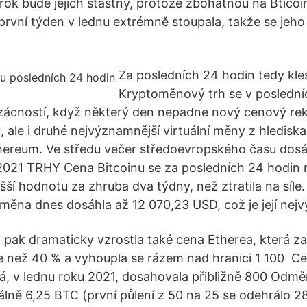
 rok bude jejich šťastný, protože zbohatnou na Bticoi
první týden v lednu extrémně stoupala, takže se jeh
Za posledních 24 hodin tedy kles
Kryptoměnový trh se v posledníc
 vzácností, když některý den nepadne nový cenový rek
, ale i druhé nejvýznamnější virtuální měny z hlediska
thereum. Ve středu večer středoevropského času dos
/2021 TRHY Cena Bitcoinu se za posledních 24 hodin m
šší hodnotu za zhruba dva týdny, než ztratila na síle
 měna dnes dosáhla až 12 070,23 USD, což je její nejv
 pak dramaticky vzrostla také cena Etherea, která z
ce než 40 % a vyhoupla se rázem nad hranici 1 100 C
ká, v lednu roku 2021, dosahovala přibližně 800 Odmě
lně 6,25 BTC (první půlení z 50 na 25 se odehrálo 28