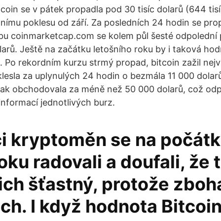
tcoin se v pátek propadla pod 30 tisíc dolarů (644 tisí
nímu poklesu od září. Za posledních 24 hodin se pro
ebu coinmarketcap.com se kolem půl šesté odpolední
arů. Ještě na začátku letošního roku by i taková h
. Po rekordním kurzu strmý propad, bitcoin zažil nejv
lesla za uplynulých 24 hodin o bezmála 11 000 dolar
tak obchodovala za méně než 50 000 dolarů, což odp
informací jednotlivých burz.
ci kryptoměn se na počát
oku radovali a doufali, že 
ich šťastný, protože zboh
ch. I když hodnota Bitcoin