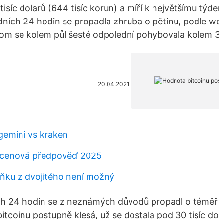
isíc dolarů (644 tisíc korun) a míří k největšímu tý
edních 24 hodin se propadla zhruba o pětinu, podle w
om se kolem půl šesté odpolední pohybovala kolem 3
20.04.2021
gemini vs kraken
 cenová předpověď 2025
ňku z dvojitého není možný
h 24 hodin se z neznámých důvodů propadl o téměř č
itcoinu postupně klesá, už se dostala pod 30 tisíc d