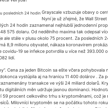
Grayscale vzbuzuje obavy o centr
Nyní je už zřejmé, že Wall Street
ulých 24 hodin zaznamenal nejhlubší jednodenní prop
 48 575 dolaru. Od nedělního maxima tak odepsal víc
e ale stále v plusu okolo 75 procent. Za posledních 2
má 8,9 milionu obyvatel, nákaza koronavirem prokázal
 covidu-19 se infekce potvrdila u více než 393.000 
82 lidí.
iny“. Cena za jeden Bitcoin sa ešte včera pohybovala 
 dokonca vystúpila aj na hranicu 11 400 dolárov . Za 
 zaznamenány transakce ve výši 24 miliard dolarů. K
u digitálních měn udržuje jasnou dominanci. Hodnot
 59 procent celkového trhu s kryptoměnami, což je 
síců. Milovníci kryptoměn se na počátku tohoto roku 