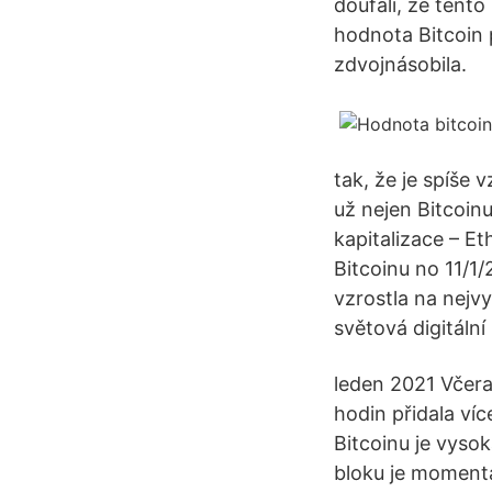
doufali, že tento
hodnota Bitcoin 
zdvojnásobila.
tak, že je spíše
už nejen Bitcoinu
kapitalizace – E
Bitcoinu no 11/1
vzrostla na nejvy
světová digitální
leden 2021 Včera
hodin přidala ví
Bitcoinu je vyso
bloku je momentá