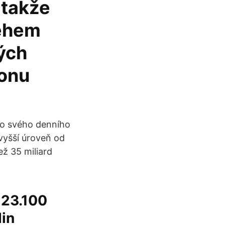
 takže
Během
ých
ionu
no svého denního
vyšší úroveň od
ež 35 miliard
 23.100
din