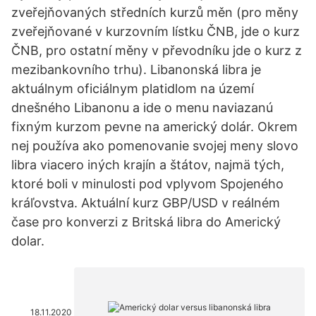
zveřejňovaných středních kurzů měn (pro měny
zveřejňované v kurzovním lístku ČNB, jde o kurz
ČNB, pro ostatní měny v převodníku jde o kurz z
mezibankovního trhu). Libanonská libra je
aktuálnym oficiálnym platidlom na území
dnešného Libanonu a ide o menu naviazanú
fixným kurzom pevne na americký dolár. Okrem
nej používa ako pomenovanie svojej meny slovo
libra viacero iných krajín a štátov, najmä tých,
ktoré boli v minulosti pod vplyvom Spojeného
kráľovstva. Aktuální kurz GBP/USD v reálném
čase pro konverzi z Britská libra do Americký
dolar.
18.11.2020