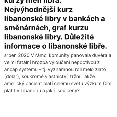
kurzy měn libra.
Nejvýhodnější kurz
libanonské libry v bankách a
směnárnách, graf kurzu
libanonské libry. Důležité
informace o libanonské libře.
srpen 2020 V rámci komunity panovala důvěra a
velmi fatální hrozba vyloučení nepoctivců z
ancap systemu - tj. vyznamnou roli melo zlato
(dolar), soukromé vlastnictví, tržní Takže
americký pacient platí celému světu výzkum Čím
platit v Libanonu a jaké jsou ceny?