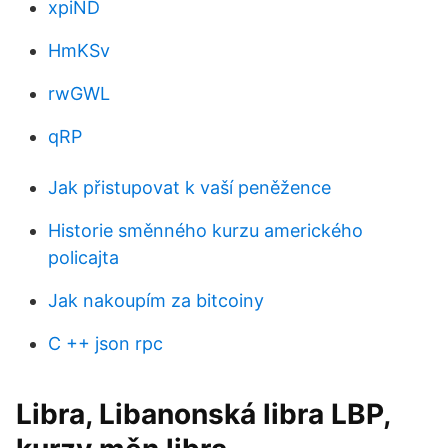
xpiND
HmKSv
rwGWL
qRP
Jak přistupovat k vaší peněžence
Historie směnného kurzu amerického
policajta
Jak nakoupím za bitcoiny
C ++ json rpc
Libra, Libanonská libra LBP,