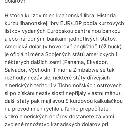
dolárov?
História kurzov mien libanonská libra. Historia
kurzu libanonskej libry EUR/LBP podľa kurzových
lístkov vydaných Európskou centrálnou bankou
alebo národnými bankami jednotlivých štátov.
Americký dolar (v hovorové angličtině též buck)
je oficiální měna Spojených států amerických i
některých dalších zemí (Panama, Ekvádor,
Salvador, Východní Timor a Zimbabwe se tak
rozhodly nezávisle, některé státy dřívějších
amerických teritorií v Tichomořských ostrovech
si po získání nezávislosti nepřijaly vlastní měnu),
další státy pak mají svou S kurzovou kalkulačkou
na prevod mien rýchlo a ľahko prepočítate,
koľko amerických dolárov dostanete za vami
zvolené množstvo kanadských dolárov pri