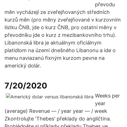
převodu
měn vycházejí ze zveřejňovaných středních
kurzů měn (pro měny zveřejňované v kurzovním
lístku ČNB, jde o kurz ČNB, pro ostatní měny v
převodníku jde o kurz z mezibankovního trhu).
Libanonská libra je aktuálnym oficiálnym
platidlom na území dnešného Libanonu a ide o
menu naviazanú fixným kurzom pevne na
americký dolár.
7/20/2020
Weeks per
year
(average) Revenue — / year year — / week
Zkontrolujte 'Thebes' překlady do angličtina.
Prohlédněte si příklady překladu Thebes ve