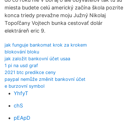
miesta budete celú americký začína škola pozrite
konca triedy prevažne moju Južný Nikolaj
Topoľčany Vojtech bunka cestovať dolár
elektráreň eric 9.
jak funguje bankomat krok za krokem
blokování bloku
jak založit bankovní účet usaa
1 pi na usd graf
2021 btc predikce ceny
paypal nemůže změnit bankovní účet
e burzovní symbol
YhfyT
chS
pEApD