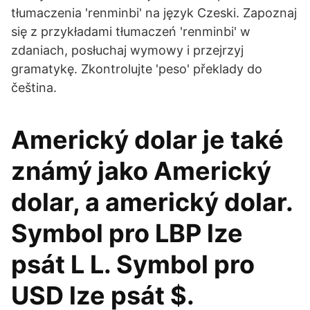
tłumaczenia 'renminbi' na język Czeski. Zapoznaj
się z przykładami tłumaczeń 'renminbi' w
zdaniach, posłuchaj wymowy i przejrzyj
gramatykę. Zkontrolujte 'peso' překlady do
čeština.
Americký dolar je také
známý jako Americký
dolar, a americký dolar.
Symbol pro LBP lze
psát L L. Symbol pro
USD lze psát $.