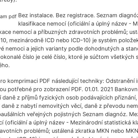
Bez instalace. Bez registrace. Seznam diagnó
klasifikace nemocí (oficiální a úplný název - 
ifikace nemocí a příbuzných zdravotních problémů; us
, mezinárodně ICD nebo ICD-10) je systém položek
vé nemoci a jejich varianty podle dohodnutých a stano
okonalé číslo je celé číslo, ktoré je súčtom všetkých s
ého.
o komprimaci PDF následující techniky: Odstranění 
sou potřebné pro zobrazení PDF. 01.01. 2021 Bankovní
í daně z příjmů fyzických osob podávajících přiznání,
 daně z nabytí nemovitých věcí, daně z převodu nemo
paušálních veřejných pojistných Seznam diagnóz. Me
í (oficiální a úplný název - Mezinárodní statistická k
ravotních problémů; ustálená zkratka MKN nebo MKN