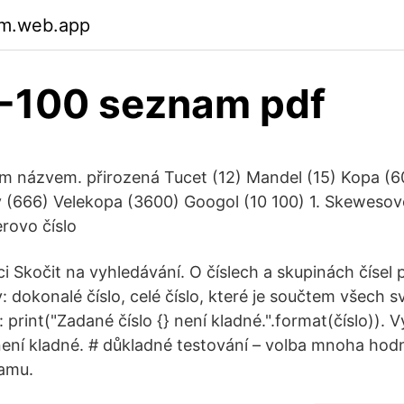
m.web.app
1-100 seznam pdf
ním názvem. přirozená Tucet (12) Mandel (15) Kopa (6
y (666) Velekopa (3600) Googol (10 100) 1. Skewesov
rovo číslo
i Skočit na vyhledávání. O číslech a skupinách čísel 
y: dokonalé číslo, celé číslo, které je součtem všech s
 print("Zadané číslo {} není kladné.".format(číslo)).
není kladné. # důkladné testování – volba mnoha ho
namu.