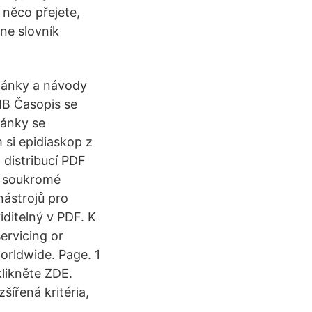
 něco přejete,
ine slovník
lánky a návody
 MB Časopis se
tránky se
 si epidiaskop z
 distribucí PDF
o soukromé
nástrojů pro
iditelný v PDF. K
ervicing or
worldwide. Page. 1
likněte ZDE.
ířená kritéria,