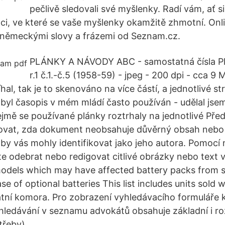
pečlivě sledovali své myšlenky. Radí vám, ať si
aci, ve které se vaše myšlenky okamžitě zhmotní. Onl
německými slovy a frázemi od Seznam.cz.
PLÁNKY A NÁVODY ABC - samostatná čísla P
r.1 č.1.-č.5 (1958-59) - jpeg - 200 dpi - cca 9
íhal, tak je to skenováno na více částí, a jednotlivé s
k byl časopis v mém mládí často používán - udělal jsem
ejmě se používané plánky roztrhaly na jednotlivé Před
ovat, zda dokument neobsahuje důvěrný obsah neb
 by vás mohly identifikovat jako jeho autora. Pomocí 
e odebrat nebo redigovat citlivé obrázky nebo text v
odels which may have affected battery packs from s
se of optional batteries This list includes units sold 
tní komora. Pro zobrazení vyhledávacího formuláře k
hledávání v seznamu advokátů obsahuje základní i rozš
třeby).