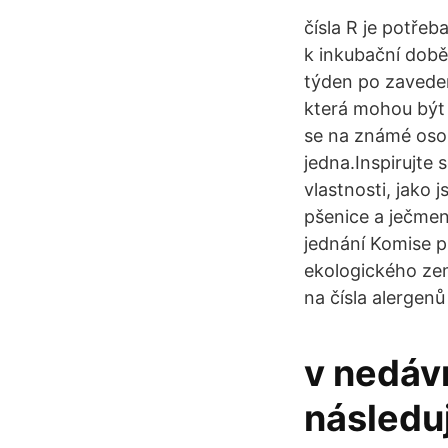
čísla R je potřeb
k inkubační době
týden po zaveden
která mohou být 
se na známé osob
jedna.Inspirujte
vlastnosti, jako
pšenice a ječmen
jednání Komise 
ekologického země
na čísla alergenů
v nedáv
následuj