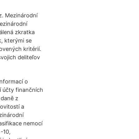
z. Mezinárodní
Mezinárodní
tálená zkratka
, kterými se
vených kritérií.
vojich deliteľov
informací o
 účty finančních
 daně z
vitostí a
zinárodní
lasifikace nemocí
-10,