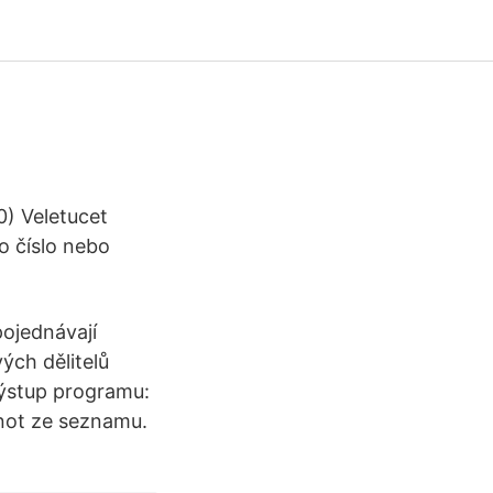
0) Veletucet
o číslo nebo
pojednávají
vých dělitelů
 Výstup programu:
dnot ze seznamu.