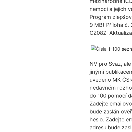
mezinárodně ICD 
nemoci a jejich v
Program zlepšová
9 MB) Příloha č.
CZ08Z: Aktualiza
NV pro Svaz, ale 
jinými publikacem
uvedeno MK ČSR, 
nedávném rozhovo
do 100 pomocí da
Zadejte emailovo
bude zaslán ověř
heslo. Zadejte e
adresu bude zasl