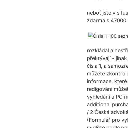
neboť jste v situ
zdarma s 47000 
rozkládal a nestř
překrývají - jina
čísla 1, a samozř
můžete zkontrol
informace, které
redigování můžet
vyhledání a PC m
additional purcha
/ 2 Česká advoká
(Formulář pro vy
vyplňte podle po