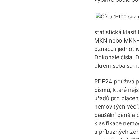
statistická klas
MKN nebo MKN-10
označují jednotli
Dokonalé čísla. D
okrem seba sam
PDF24 používá pr
písmu, které nej
úřadů pro placen
nemovitých věcí,
paušální daně a 
klasifikace nemoc
a příbuzných zd