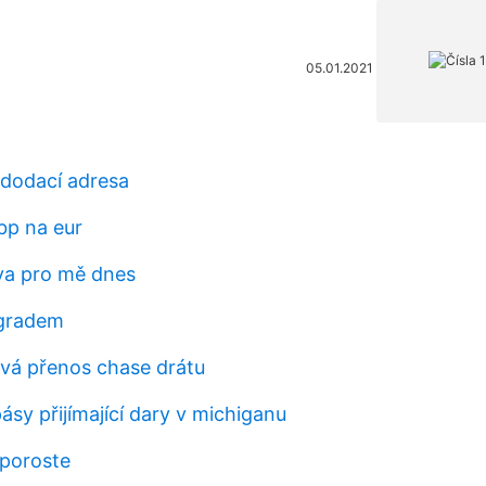
05.01.2021
dodací adresa
bp na eur
va pro mě dnes
gradem
rvá přenos chase drátu
sy přijímající dary v michiganu
 poroste