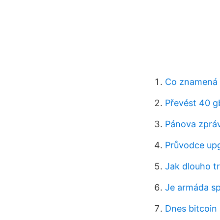
Co znamená 
Převést 40 g
Pánova zprá
Průvodce up
Jak dlouho t
Je armáda spá
Dnes bitcoin