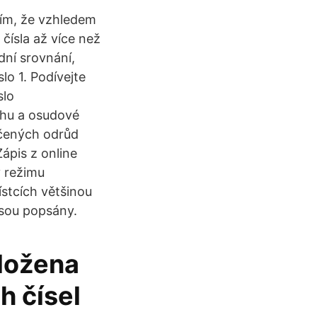
 tím, že vzhledem
čísla až více než
ní srovnání,
lo 1. Podívejte
slo
vahu a osudové
učených odrůd
ápis z online
 režimu
ístcích většinou
jsou popsány.
ložena
h čísel