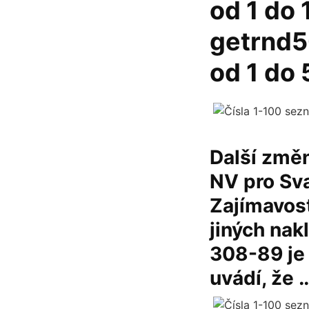
od 1 do
getrnd50
od 1 do 
Další změn
NV pro Sva
Zajímavost
jiných nakl
308-89 je
uvádí, že 