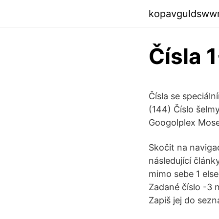
kopavguldsww
Čísla 
Čísla se speciál
(144) Číslo šelm
Googolplex Mose
Skočit na navigac
následující článk
mimo sebe 1 else:
Zadané číslo -3 
Zapiš jej do sez