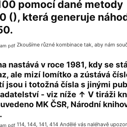
 100 pomocí dané metody
 (), která generuje náhod
50.
Zkoušíme různé kombinace tak, aby nám součet
a nastává v roce 1981, kdy se stá
z, ale mizí lomítko a zústává čísl
í jsou i totožná čísla s jinými pu
adatelství - viz níže ↑ V tiráži k
 uvedeno MK ČSR, Národní knihov
…
114, 144, 141, 414 Andělé vás naléhavě upozor