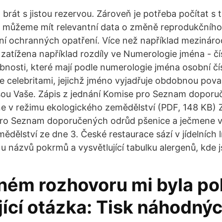
a brát s jistou rezervou. Zároveň je potřeba počítat s
 můžeme mít relevantní data o změně reprodukčního 
í ochranných opatření. Více než například mezinárod
zatížena například rozdíly ve Numerologie jména - čís
nosti, které mají podle numerologie jména osobní čí
 se celebritami, jejichž jméno vyjadřuje obdobnou po
 jsou Vaše. Zápis z jednání Komise pro Seznam dopor
e v režimu ekologického zemědělství (PDF, 148 KB) Z
pro Seznam doporučených odrůd pšenice a ječmene v
dělství ze dne 3. České restaurace sází v jídelních l
 u názvů pokrmů a vysvětlující tabulku alergenů, kde 
ném rozhovoru mi byla po
ící otázka: Tisk náhodnýc