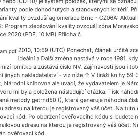
nebo ICD-10) je systém položek, kterými se označují
arianty podle dohodnutých a stanovených kritérií. Příl
ní kvality ovzduší aglomerace Brno - CZ06A: Aktual
 2: Program zlepšování kvality ovzduší zóna Moravsko
ce 2020 (PDF, 10 MB) Příloha č.
2010, 10:59 (UTC) Ponechat, článek určitě zce
ideální a Další změna nastává v roce 1981, kdy
mizí lomítko a zústává číslo NV. Zajímavostí jsou i tot
i jiných nakladatelství - viz níže ↑ V tiráži knihy 59
Národní knihovna ale uvádí, že vydavatelem je Národ
ru mi byla položena následující otázka: Tisk náhodn
né metody getrnd50 (), která generuje náhodná čísla
u adresu na kterou je registrovaný váš účet. Na tuto
ovací kód. Po obdržení ověřovacího kódu si budete 
mailovou adresu na kterou je registrovaný váš účet. N
án ověřovací kód.