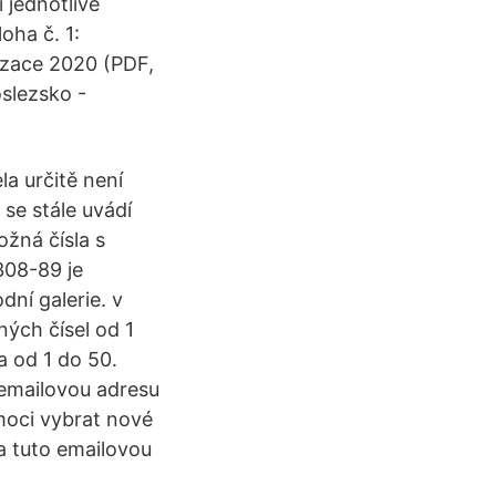
 jednotlivé
oha č. 1:
izace 2020 (PDF,
slezsko -
la určitě není
 se stále uvádí
ožná čísla s
-308-89 je
ní galerie. v
ých čísel od 1
 od 1 do 50.
 emailovou adresu
moci vybrat nové
a tuto emailovou