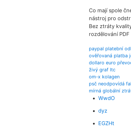
Co mají spole čn
nástroj pro odst
Bez ztráty kvalit
rozdělování PDF 
paypal platební o
ověřovaná platba j
dollaro euro převo
živý graf ltc
om-x kolagen
psč neodpovídá fa
mírná globální ztr
WwdO
dyz
EGZHt