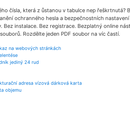
ého čísla, která z ůstanou v tabulce nep řeškrtnutá? 
ranění ochranného hesla a bezpečnostních nastavení
y. Bez instalace. Bez registrace. Bezplatný online nás
souborů. Rozdělte jeden PDF soubor na víc častí.
dkaz na webových stránkách
elentése
dník jediný 24 rud
kturační adresa vízová dárková karta
áta objemu