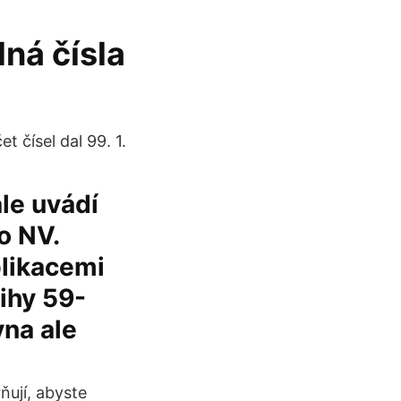
ná čísla
 čísel dal 99. 1.
le uvádí
o NV.
blikacemi
nihy 59-
na ale
ňují, abyste