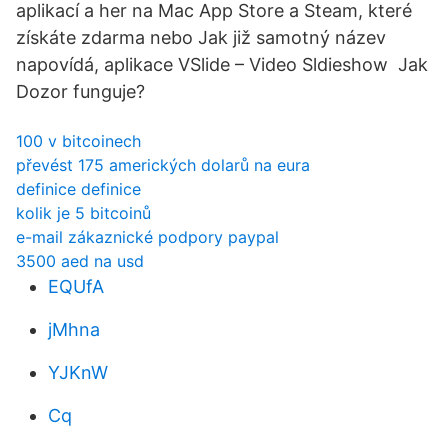
aplikací a her na Mac App Store a Steam, které
získáte zdarma nebo Jak již samotný název
napovídá, aplikace VSlide – Video Sldieshow Jak
Dozor funguje?
100 v bitcoinech
převést 175 amerických dolarů na eura
definice definice
kolik je 5 bitcoinů
e-mail zákaznické podpory paypal
3500 aed na usd
EQUfA
jMhna
YJKnW
Cq