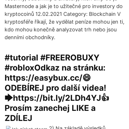
Masternode a jak je to užitečné pro investory do
kryptocoinů 12.02.2021 Category: Blockchain V
kryptosféře říkají, že vydělat peníze mohou jen ti,
kdo mohou konečně analyzovat trh nebo jsou
denními obchodníky.
#tutorial #FREEROBUXY
#robloxOdkaz na stránku:
https://easybux.cc/😄
ODEBÍREJ pro další videa!
🡆https://bit.ly/2LDh4YJ👍
Prosím zanechej LIKE a
ZDÍLEJ
2) Na základě výsledků