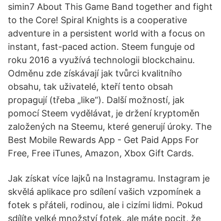
simin7 About This Game Band together and fight
to the Core! Spiral Knights is a cooperative
adventure in a persistent world with a focus on
instant, fast-paced action. Steem funguje od
roku 2016 a využívá technologii blockchainu.
Odměnu zde získávají jak tvůrci kvalitního
obsahu, tak uživatelé, kteří tento obsah
propagují (třeba „like“). Další možností, jak
pomocí Steem vydělávat, je držení kryptoměn
založených na Steemu, které generují úroky. The
Best Mobile Rewards App - Get Paid Apps For
Free, Free iTunes, Amazon, Xbox Gift Cards.
Jak získat více lajků na Instagramu. Instagram je
skvělá aplikace pro sdílení vašich vzpomínek a
fotek s přáteli, rodinou, ale i cizími lidmi. Pokud
sdílíte velké množství fotek, ale máte pocit, že