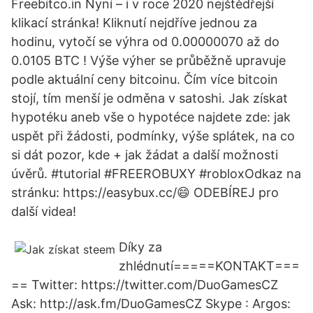
Freebitco.in Nyní – i v roce 2020 nejštědřejší
klikací stránka! Kliknutí nejdříve jednou za
hodinu, vytočí se výhra od 0.00000070 až do
0.0105 BTC ! Výše výher se průběžně upravuje
podle aktuální ceny bitcoinu. Čím více bitcoin
stojí, tím menší je odměna v satoshi. Jak získat
hypotéku aneb vše o hypotéce najdete zde: jak
uspět při žádosti, podmínky, výše splátek, na co
si dát pozor, kde + jak žádat a další možnosti
úvěrů. #tutorial #FREEROBUXY #robloxOdkaz na
stránku: https://easybux.cc/😄 ODEBÍREJ pro
další videa!
Díky za
zhlédnutí=====KONTAKT===
== Twitter: https://twitter.com/DuoGamesCZ
Ask: http://ask.fm/DuoGamesCZ Skype : Argos: