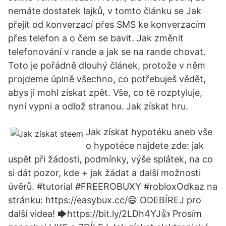
nemáte dostatek lajků, v tomto článku se Jak
přejít od konverzací přes SMS ke konverzacím
přes telefon a o čem se bavit. Jak změnit
telefonování v rande a jak se na rande chovat.
Toto je pořádně dlouhý článek, protože v něm
projdeme úplně všechno, co potřebuješ vědět,
abys ji mohl získat zpět. Vše, co tě rozptyluje,
nyní vypni a odlož stranou. Jak získat hru.
Jak získat hypotéku aneb vše
o hypotéce najdete zde: jak
uspět při žádosti, podmínky, výše splátek, na co
si dát pozor, kde + jak žádat a další možnosti
úvěrů. #tutorial #FREEROBUXY #robloxOdkaz na
stránku: https://easybux.cc/😄 ODEBÍREJ pro
další videa! 🡆https://bit.ly/2LDh4YJ👍 Prosím