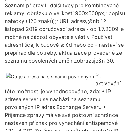
Seznam připravil i další typy pro kombinované
reklamy: obrázku o velikosti 900×600px;; popisu
nabídky (120 znaků);; URL adresy;&nb 12.
listopad 2019 doručovací adresa - od 1.7.2009 je
možné na žádost obyvatele vést v Používat
adresní údaj k budově s: čd nebo čo - nastaví se
přepínač dle potřeby. aktualizace provedené ze
seznamu povolených změn zobrazuje&n 30.
Po
aktivování
této možnosti je vyhodnocováno, zda: • IP
adresa serveru se nachází na seznamu
povolených IP adres Exchange Serveru •
Příjemce zprávy má ve své poštovní schránce
nastaven příznak pro vynechání antispamové
421, „4.7.0“: Zprávy jsou zamítnuty, protože IP