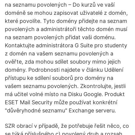
na seznamu povolených – Do kurzů ve vaší
doméně se mohou zapisovat uživatelé z domén,
které povolíte. Tyto domény přidejte na seznam
povolených a administrátoři těchto domén musí
na seznam povolených přidat vaši doménu.
Kontaktujte administrátora G Suite pro studenty
z domén na vašem seznamu povolených a
ověřte, zda mohou sdílet soubory mimo jejich
domény. Podrobnosti najdete v článku Udělení
přístupu ke sdílení souborů pro domény na
vašem seznamu povolených. Zkontrolujte, jestli
má učitel volné místo na Disku Google. Produkt
ESET Mail Security může používat konkrétní
"důvěryhodné seznamu" Exchange serveru.
SZR obrací v případě, že potřebuje řešit něco, co
se týká příslušného c) povolený druh a rozsah