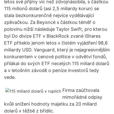
letos své příjmy víc než zdvojnásobila, s částkou
115 milionů dolarů (asi 2,5 miliardy korun) se
stala bezkonkurenčně nejvíce vydělávající
zpěvačkou. Za Beyoncé s částkou téměř o
polovinu nižší následuje Taylor Swift, pro kterou
byl Do divize ETF v BlackRock zvané iShares
ETF přiteklo jenom letos v čistém vyjádření 98,6
miliardy USD. Vanguard, který je nejagresivnějším
konkurentem v cenové politice v odvětví fondů,
přilákal do svých ETF necelých 115 miliard dolarů
a v letošním závodě o peníze investorů tedy
vede.
Firma zaúčtovala
mimořádné odpisy
kvůli snížení hodnoty majetku za 20 miliard
dolarů v těžbě z břidlic.