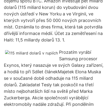
objemu spotů BTC. Amazon investuje pět miliard
dolarů (115 miliard korun) do vybudování dvou
nových ústředí v New Yorku a ve Virginii, ve
kterých vytvoří přes 50 000 nových pracovních
míst. Oznámila to dnes firma, která tak potvrdila
dřívější informace médií. Účet za zemětřesení na
Haiti: 11,5 miliardy dolarů 13. 1.
Prozatím vyrábí
Samsung procesor
Exynos, který nasazuje ve svých Galaxy zařízení,
a hodlá to při Sdílet článekMajetek Elona Muska
se v současné době odhaduje na 115 miliard
dolarů. Zakladatel Tesly tak poskočil na třetí
místo nejbohatších lidí na světě před Marka
Zuckerberga. Akcie společnosti vyrábějící
elektromobily nadále zdražují. Při pondělním