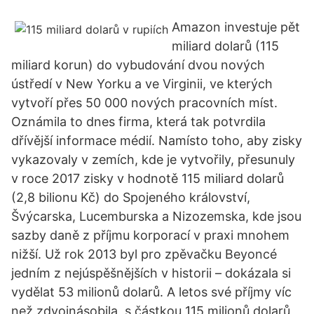
Amazon investuje pět
miliard dolarů (115
miliard korun) do vybudování dvou nových
ústředí v New Yorku a ve Virginii, ve kterých
vytvoří přes 50 000 nových pracovních míst.
Oznámila to dnes firma, která tak potvrdila
dřívější informace médií. Namísto toho, aby zisky
vykazovaly v zemích, kde je vytvořily, přesunuly
v roce 2017 zisky v hodnotě 115 miliard dolarů
(2,8 bilionu Kč) do Spojeného království,
Švýcarska, Lucemburska a Nizozemska, kde jsou
sazby daně z příjmu korporací v praxi mnohem
nižší. Už rok 2013 byl pro zpěvačku Beyoncé
jedním z nejúspěšnějších v historii – dokázala si
vydělat 53 milionů dolarů. A letos své příjmy víc
než zdvojnásobila, s částkou 115 milionů dolarů