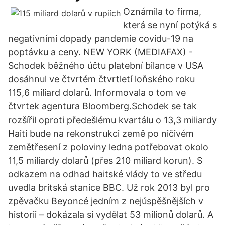
Oznámila to firma,
která se nyní potýká s
negativními dopady pandemie covidu-19 na
poptávku a ceny. NEW YORK (MEDIAFAX) -
Schodek běžného účtu platební bilance v USA
dosáhnul ve čtvrtém čtvrtletí loňského roku
115,6 miliard dolarů. Informovala o tom ve
čtvrtek agentura Bloomberg.Schodek se tak
rozšířil oproti předešlému kvartálu o 13,3 miliardy
Haiti bude na rekonstrukci země po ničivém
zemětřesení z poloviny ledna potřebovat okolo
11,5 miliardy dolarů (přes 210 miliard korun). S
odkazem na odhad haitské vlády to ve středu
uvedla britská stanice BBC. Už rok 2013 byl pro
zpěvačku Beyoncé jedním z nejúspěšnějších v
historii – dokázala si vydělat 53 milionů dolarů. A