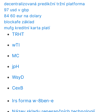
decentralizovaná predikční tržní platforma
97 usd v gbp
84 60 eur na dolary
blockafe základ
mufg kreditní karta platí
TRHT
wTI
MC
jpH
WsyD
CexB
Irs forma w-8ben-e
Název skladu renesančních technologií