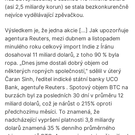
(asi 2,5 miliardy korun) se stala bezkonkurenčně
nejvíce vydělávající zpěvačkou.
Výsledkem je, že jedna akcie […] Jak upozorňuje
agentura Reuters, mezi dubnem a listopadem
minulého roku celkový import Indie z Íránu
dosahoval 11 miliard dolarů, z toho 90 % byla
ropa. „Dnes jsme dostali dobrý objem od
některých ropných společností," sdělil v úterý
Čaran Sinh, ředitel indické státní banky UCO
Bank, agentuře Reuters . Spotový objem BTC na
burzách byl za posledních 30 dní v průměru 12
miliard dolarů, což je nárůst o 215% oproti
předchozímu měsíci. To znamená, že
nadcházející vypršení platnosti 3,8 miliardy
dolarů znamená 35 % denního průměrného