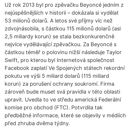
Už rok 2013 byl pro zpěvačku Beyoncé jedním z
nejúspěšnějších v historii – dokázala si vydělat
53 milionů dolarů. A letos své příjmy víc než
zdvojnásobila, s částkou 115 milionů dolarů (asi
2,5 miliardy korun) se stala bezkonkurenčně
nejvíce vydělávající zpěvačkou. Za Beyoncé s
částkou téměř o polovinu nižší následuje Taylor
Swift, pro kterou byl Internetová společnost
Facebook zaplatí Ve Spojených státech rekordní
pokutu ve výši 5 miliard dolarů (115 miliard
korun) za porušení ochrany soukromí. Firma
zároveň bude muset svá pravidla v této oblasti
upravit. Uvedla to ve středu americká Federální
komise pro obchod (FTC). Potvrdila tak
předběžné informace, které se objevily v médiích
před zhruba dvěma týdny.