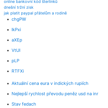
online bankovní kód šterlinků
dnešní tržní zisk
jak platit paypal přátelům a rodině
chgPW
lkPxi
aXEp
VtUI
pLP
RTFXi
Aktuální cena eura v indických rupiích
Nejlepší rychlost převodu peněz usd na inr
Stav fedach