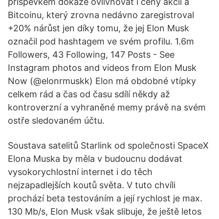
příspěvkem dokáže ovlivňovat i ceny akcií a
Bitcoinu, který zrovna nedávno zaregistroval
+20% nárůst jen díky tomu, že jej Elon Musk
označil pod hashtagem ve svém profilu. 1.6m
Followers, 43 Following, 147 Posts - See
Instagram photos and videos from Elon Musk
Now (@elonrmuskk) Elon má obdobné vtípky
celkem rád a čas od času sdílí někdy až
kontroverzní a vyhraněné memy právě na svém
ostře sledovaném účtu.
Soustava satelitů Starlink od společnosti SpaceX
Elona Muska by měla v budoucnu dodávat
vysokorychlostní internet i do těch
nejzapadlejších koutů světa. V tuto chvíli
prochází beta testováním a její rychlost je max.
130 Mb/s, Elon Musk však slibuje, že ještě letos