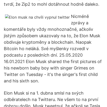
tvrdí, že Zip2 to mohl dotáhnout hodně daleko.
Nicméně
zprávy a
komentáře byly vždy mnohoznačné, ačkoliv
jistým způsobem ukazovaly na to, že Elon Musk
obdivuje kryptoměny a blockchain. Naopak
Bitcoin ho neláká. Své myšlenky rozvedl v
podcastu z posledních dní. 25.05.2020
16.01.2021 Elon Musk shared the first pictures of
his newborn baby boy with singer Grimes on
Twitter on Tuesday - it's the singer's first child
and his sixth son.
Elon Musk si na 1. dubna smlsl na svých
odběratelech na Twitteru. Ne všem to na první
dobrou došlo. Musk tweetnul, že ačkoli se Tesla