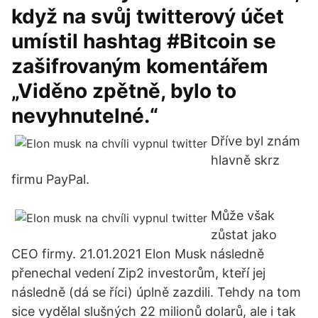
když na svůj twitterový účet
umístil hashtag #Bitcoin se
zašifrovaným komentářem
„Viděno zpětně, bylo to
nevyhnutelné.“
Dříve byl znám
hlavně skrz
firmu PayPal.
Může však
zůstat jako
CEO firmy. 21.01.2021 Elon Musk následně
přenechal vedení Zip2 investorům, kteří jej
následně (dá se říci) úplně zazdili. Tehdy na tom
sice vydělal slušných 22 milionů dolarů, ale i tak