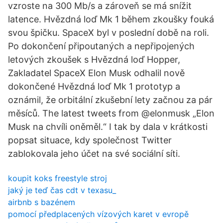
vzroste na 300 Mb/s a zároveň se má snížit
latence. Hvězdná loď Mk 1 během zkoušky fouká
svou špičku. SpaceX byl v poslední době na roli.
Po dokončení připoutaných a nepřipojených
letových zkoušek s Hvězdná loď Hopper,
Zakladatel SpaceX Elon Musk odhalil nově
dokončené Hvězdná loď Mk 1 prototyp a
oznámil, že orbitální zkušební lety začnou za pár
měsíců. The latest tweets from @elonmusk „Elon
Musk na chvíli oněměl.“ I tak by dala v krátkosti
popsat situace, kdy společnost Twitter
zablokovala jeho účet na své sociální síti.
koupit koks freestyle stroj
jaký je teď čas cdt v texasu_
airbnb s bazénem
pomocí předplacených vízových karet v evropě