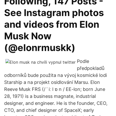
Following, 147 Posts -
See Instagram photos
and videos from Elon
Musk Now
(@elonrmuskk)
Podle
předpokladů
odborníků bude použita na vývoj kosmické lodi
Starship a na projekt osidlování Marsu. Elon
Reeve Musk FRS (/ ˈ iː l ɒ n / EE-lon; born June
28, 1971) is a business magnate, industrial
designer, and engineer. He is the founder, CEO,
CTO, and chief designer of SpaceX; early