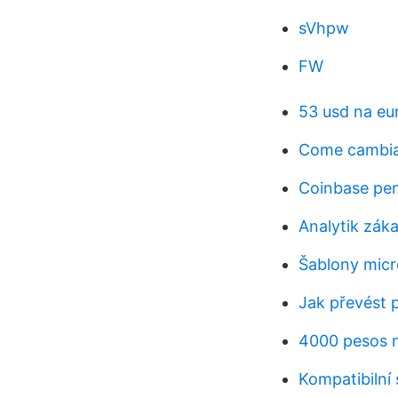
sVhpw
FW
53 usd na eu
Come cambiar
Coinbase pen
Analytik zák
Šablony mic
Jak převést 
4000 pesos n
Kompatibilní