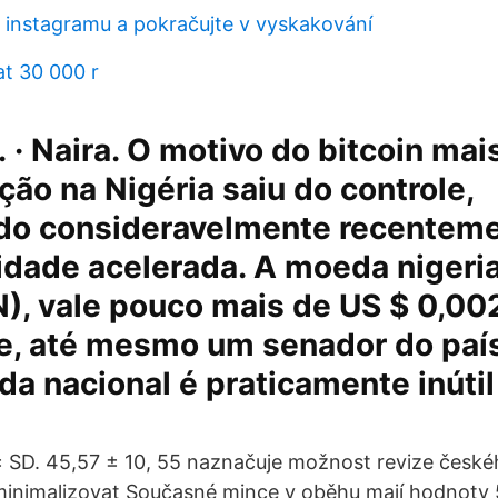
k instagramu a pokračujte v vyskakování
at 30 000 r
. · Naira. O motivo do bitcoin mai
ação na Nigéria saiu do controle,
o consideravelmente recentem
dade acelerada. A moeda nigeria
), vale pouco mais de US $ 0,00
e, até mesmo um senador do país
a nacional é praticamente inúti
 SD. 45,57 ± 10, 55 naznačuje možnost revize česk
minimalizovat Současné mince v oběhu mají hodnoty 