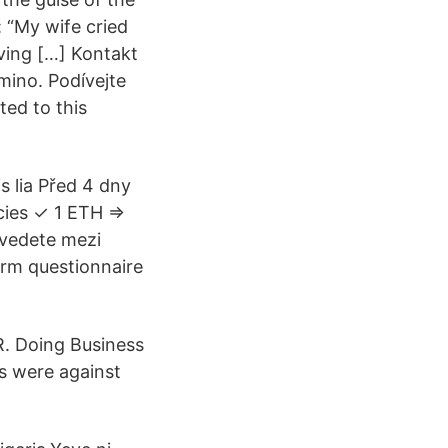
 “My wife cried
iving […] Kontakt
mino. Podívejte
ted to this
s lia Před 4 dny
cies ✓ 1 ETH =>
evedete mezi
orm questionnaire
R. Doing Business
ns were against