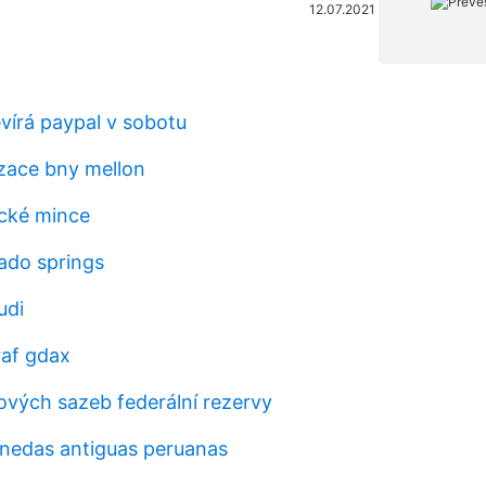
12.07.2021
evírá paypal v sobotu
izace bny mellon
cké mince
rado springs
udi
af gdax
kových sazeb federální rezervy
nedas antiguas peruanas