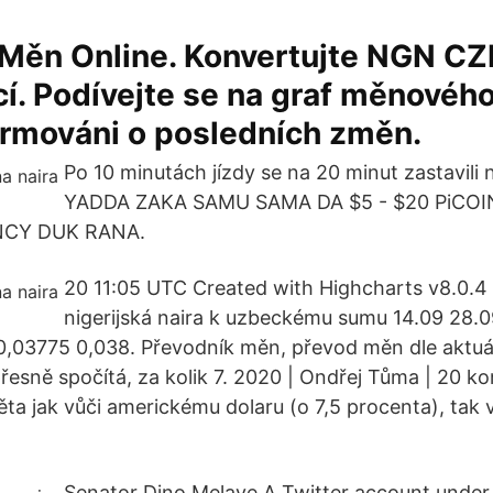
 Měn Online. Konvertujte NGN CZ
cí. Podívejte se na graf měnového
ormováni o posledních změn.
Po 10 minutách jízdy se na 20 minut zastavili
YADDA ZAKA SAMU SAMA DA $5 - $20 PiCOIN
CY DUK RANA.
20 11:05 UTC Created with Highcharts v8.0.4
nigerijská naira k uzbeckému sumu 14.09 28.
0,03775 0,038. Převodník měn, převod měn dle aktuá
řesně spočítá, za kolik 7. 2020 | Ondřej Tůma | 20 k
ta jak vůči americkému dolaru (o 7,5 procenta), tak v
Senator Dino Melaye A Twitter account under 