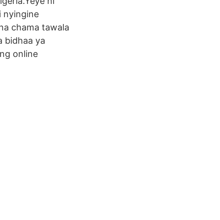
igeria.Yeye ni
i nyingine
o na chama tawala
a bidhaa ya
ng online