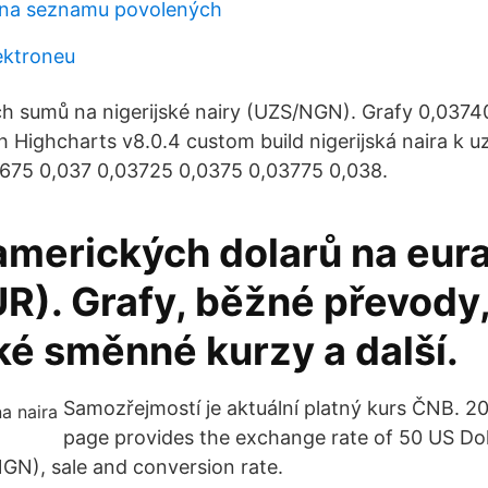
 na seznamu povolených
ektroneu
 sumů na nigerijské nairy (UZS/NGN). Grafy 0,03740.
 Highcharts v8.0.4 custom build nigerijská naira k
3675 0,037 0,03725 0,0375 0,03775 0,038.
amerických dolarů na eur
R). Grafy, běžné převody
ké směnné kurzy a další.
Samozřejmostí je aktuální platný kurs ČNB. 202
page provides the exchange rate of 50 US Dol
NGN), sale and conversion rate.