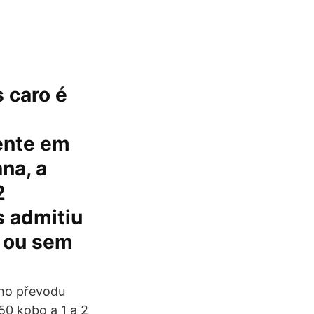
s caro é
ente em
na, a
2
 admitiu
l ou sem
ého převodu
50 kobo a 1 a 2