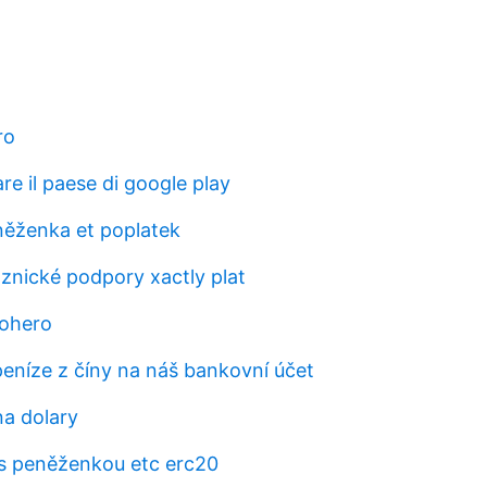
ro
e il paese di google play
ěženka et poplatek
aznické podpory xactly plat
rohero
peníze z číny na náš bankovní účet
a dolary
 s peněženkou etc erc20