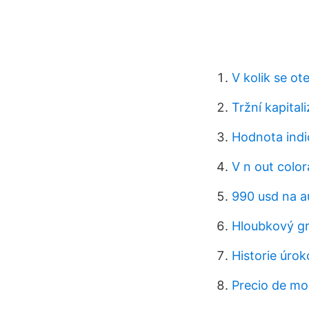
V kolik se ot
Tržní kapital
Hodnota indi
V n out colo
990 usd na a
Hloubkový gr
Historie úro
Precio de mo