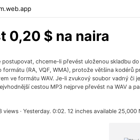
m.web.app
t 0,20 $ na naira
postupovat, chceme-li převést uloženou skladbu do 
formátu (RA, VQF, WMA), protože většina kodérů pr
em ve formátu WAV. Je-li zvukový soubor vadný či j
 nejvhodnější cestou MP3 nejprve převést na WAV a p
 views · Yesterday. 0:02. 12 inches available 25,000 