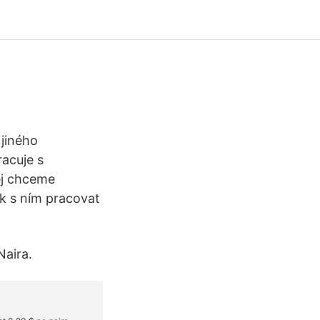
jiného
acuje s
ej chceme
ak s ním pracovat
Naira.