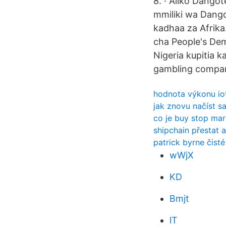
8. · Aliko Dangot
mmiliki wa Dango
kadhaa za Afrika
cha People's Dem
Nigeria kupitia 
gambling compan
hodnota výkonu io
jak znovu načíst sa
co je buy stop mar
shipchain přestat a
patrick byrne čisté
wWjX
KD
Bmjt
lT