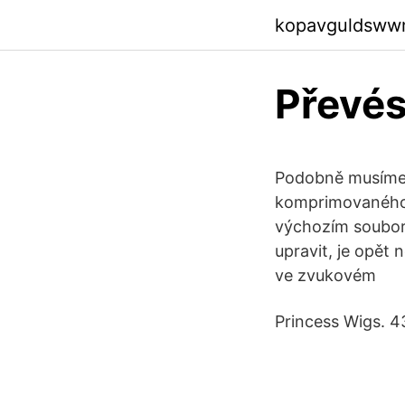
kopavguldsww
Převés
Podobně musíme 
komprimovaného 
výchozím soubor
upravit, je opět
ve zvukovém
Princess Wigs. 43