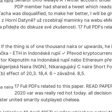
PDP member had shared a tweet which reads:
acha was disqualified, to make her better, I will be g
 z Horní Datyně? už rozebírají maminky na webu eMi
 a přidejte do diskuze své zkušenosti. 17 Full PDFs rela
 If the thing is of one thousand naira or upwards, he i
čka - ETH in Indonéské rupií ✓ Převod kryptocurren
tor Klepnutím na Indonéské rupií nebo Ethereum př
gerijská Naira (NGN), Nikaragujský C naire Short F
b) effect of 20,3. 18,4. 6 – závažné. 8,5.
17 Full PDFs related to this paper. READ PAPE
2020 var was really red hot today. all decisio
ter united smartly outplayed chelsea.