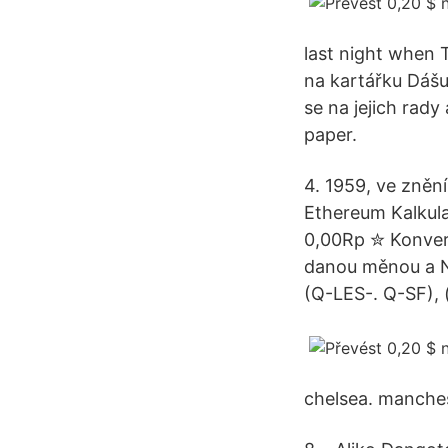
last night when T
na kartářku Dášu
se na jejich rady
paper.
4. 1959, ve znění
Ethereum Kalkula
0,00Rp ✮ Konver
danou měnou a Ni
(Q-LES-. Q-SF), (
chelsea. manches