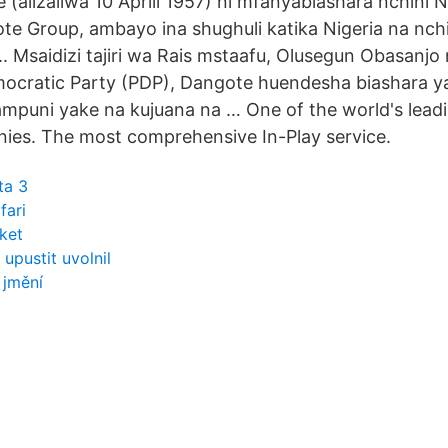
e (alizaliwa 10 Aprili 1957) ni mfanyabiashara nchini N
te Group, ambayo ina shughuli katika Nigeria na nch
.. Msaidizi tajiri wa Rais mstaafu, Olusegun Obasanj
ocratic Party (PDP), Dangote huendesha biashara y
kampuni yake na kujuana na … One of the world's leadi
ies. The most comprehensive In-Play service.
ta 3
fari
ket
 upustit uvolnil
 jmění