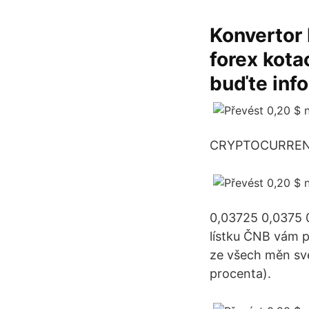
Konvertor
forex kota
buďte inf
CRYPTOCURREN
0,03725 0,0375 
lístku ČNB vám p
ze všech měn svě
procenta).