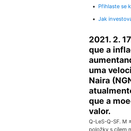
Přihlaste se 
Jak investov
2021. 2. 17
que a infl
aumentand
uma veloci
Naira (NGN
atualment
que a moed
valor.
Q-LeS-Q-SF. M ±
položky s cílem 