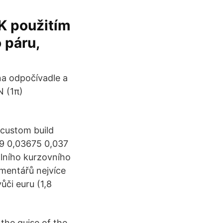
K použitím
 páru,
 na odpočívadle a
 (1π)
 custom build
09 0,03675 0,037
lního kurzovního
omentářů nejvíce
ůči euru (1,8
the guise of the